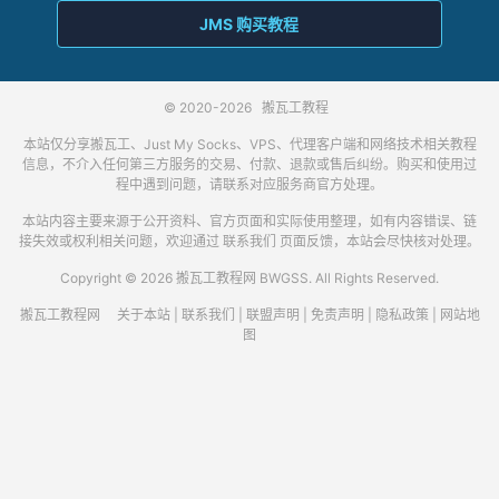
JMS 购买教程
© 2020-2026
搬瓦工教程
本站仅分享搬瓦工、Just My Socks、VPS、代理客户端和网络技术相关教程
信息，不介入任何第三方服务的交易、付款、退款或售后纠纷。购买和使用过
程中遇到问题，请联系对应服务商官方处理。
本站内容主要来源于公开资料、官方页面和实际使用整理，如有内容错误、链
接失效或权利相关问题，欢迎通过
联系我们
页面反馈，本站会尽快核对处理。
Copyright © 2026 搬瓦工教程网 BWGSS. All Rights Reserved.
搬瓦工教程网
关于本站
|
联系我们
|
联盟声明
|
免责声明
|
隐私政策
|
网站地
图