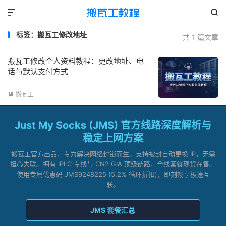


标签：搬瓦工修改地址
共 1 篇文章
搬瓦工修改个人资料教程：更改地址、电
话与默认支付方式
搬瓦工

Just My Socks (JMS) 官方线路深度解析与
稳定上网方案
搬瓦工官方出品，专为解决网络封锁而生。支持被封自动更换 IP，无需
担心失联。拥有 IPLC 专线与 CN2 GIA 顶级链路，全线套餐现货在售。
使用专属优惠码 JMS9248225 (5.2% 循环折扣)，即刻畅享极速互
联。
JMS 套餐汇总