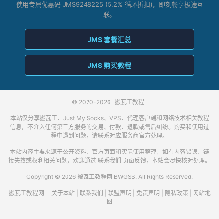
使用专属优惠码 JMS9248225 (5.2% 循环折扣)，即刻畅享极速互
联。
JMS 套餐汇总
JMS 购买教程
© 2020-2026
搬瓦工教程
本站仅分享搬瓦工、Just My Socks、VPS、代理客户端和网络技术相关教程
信息，不介入任何第三方服务的交易、付款、退款或售后纠纷。购买和使用过
程中遇到问题，请联系对应服务商官方处理。
本站内容主要来源于公开资料、官方页面和实际使用整理，如有内容错误、链
接失效或权利相关问题，欢迎通过
联系我们
页面反馈，本站会尽快核对处理。
Copyright © 2026 搬瓦工教程网 BWGSS. All Rights Reserved.
搬瓦工教程网
关于本站
|
联系我们
|
联盟声明
|
免责声明
|
隐私政策
|
网站地
图