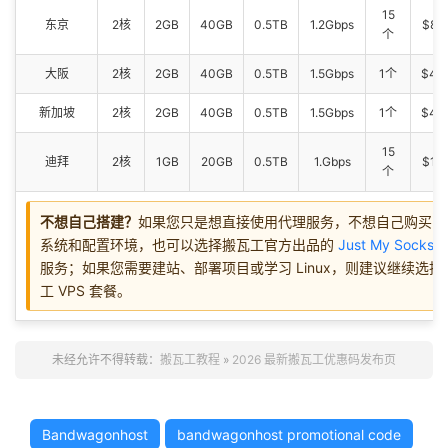
15
东京
2核
2GB
40GB
0.5TB
1.2Gbps
$89
个
大阪
2核
2GB
40GB
0.5TB
1.5Gbps
1个
$49
新加坡
2核
2GB
40GB
0.5TB
1.5Gbps
1个
$49
15
迪拜
2核
1GB
20GB
0.5TB
1.Gbps
$19
个
不想自己搭建？
如果您只是想直接使用代理服务，不想自己购买 V
系统和配置环境，也可以选择搬瓦工官方出品的
Just My Socks
服务；如果您需要建站、部署项目或学习 Linux，则建议继续选择
工 VPS 套餐。
未经允许不得转载：
搬瓦工教程
»
2026 最新搬瓦工优惠码发布页
Bandwagonhost
bandwagonhost promotional code