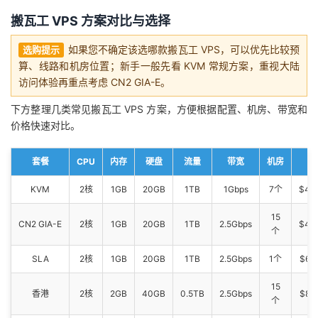
搬瓦工 VPS 方案对比与选择
如果您不确定该选哪款搬瓦工 VPS，可以优先比较预
选购提示
算、线路和机房位置；新手一般先看 KVM 常规方案，重视大陆
访问体验再重点考虑 CN2 GIA-E。
下方整理几类常见搬瓦工 VPS 方案，方便根据配置、机房、带宽和
价格快速对比。
套餐
CPU
内存
硬盘
流量
带宽
机房
KVM
2核
1GB
20GB
1TB
1Gbps
7个
$49
15
CN2 GIA-E
2核
1GB
20GB
1TB
2.5Gbps
$49
个
SLA
2核
1GB
20GB
1TB
2.5Gbps
1个
$65
15
香港
2核
2GB
40GB
0.5TB
2.5Gbps
$89
个