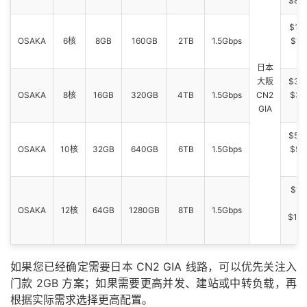
$86
$16
OSAKA
6核
8GB
160GB
2TB
1.5Gbps
$16
日本
大阪
$32
OSAKA
8核
16GB
320GB
4TB
1.5Gbps
CN2
$32
GIA
$54
OSAKA
10核
32GB
640GB
6TB
1.5Gbps
$55
$10
OSAKA
12核
64GB
1280GB
8TB
1.5Gbps
$105
如果您已经确定需要日本 CN2 GIA 线路，可以优先关注入
门款 2GB 方案；如果需要更高并发、建站或中转负载，再
根据实际需求选择更高配置。