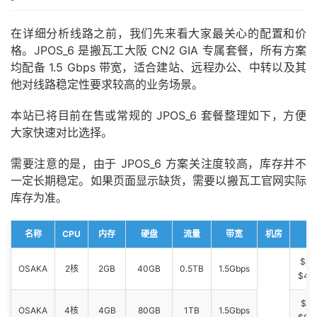
在详细分析线路之前，我们先来看大家最关心的配置和价
格。JPOS_6 是搬瓦工大阪 CN2 GIA 专属套餐，所有方案
均配备 1.5 Gbps 带宽，适合建站、远程办公、中转以及其
他对线路稳定性要求较高的业务场景。
本站已将目前在售或常规的 JPOS_6 套餐整理如下，方便
大家快速对比选择。
需要注意的是，由于 JPOS_6 方案关注度较高，库存并不
一定长期稳定。如果页面显示缺货，需要以搬瓦工官网实际
库存为准。
名称
CPU
内存
硬盘
流量
带宽
机房
$49
OSAKA
2核
2GB
40GB
0.5TB
1.5Gbps
$49
$86
OSAKA
4核
4GB
80GB
1TB
1.5Gbps