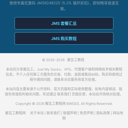
使用专属优惠码 JMS9248225 (5.2% 循环折扣)，即刻畅享极速互
联。
JMS 套餐汇总
JMS 购买教程
© 2020-2026
搬瓦工教程
本站仅分享搬瓦工、Just My Socks、VPS、代理客户端和网络技术相关教程
信息，不介入任何第三方服务的交易、付款、退款或售后纠纷。购买和使用过
程中遇到问题，请联系对应服务商官方处理。
本站内容主要来源于公开资料、官方页面和实际使用整理，如有内容错误、链
接失效或权利相关问题，欢迎通过
联系我们
页面反馈，本站会尽快核对处理。
Copyright © 2026 搬瓦工教程网 BWGSS. All Rights Reserved.
搬瓦工教程网
关于本站
|
联系我们
|
联盟声明
|
免责声明
|
隐私政策
|
网站地
图