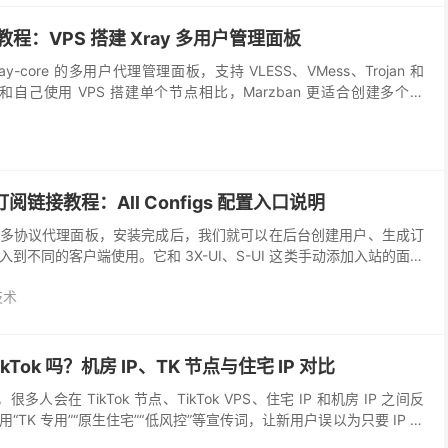
装教程：VPS 搭建 Xray 多用户管理面板
ray-core 的多用户代理管理面板，支持 VLESS、VMess、Trojan 和
协议。和自己使用 VPS 搭建单个节点相比，Marzban 更适合创建多个用
er 订阅链接教程：All Configs 配置入口说明
er 是一个多协议代理面板，安装完成后，我们就可以在后台创建用户、生成订
到不同的客户端使用。它和 3X-UI、S-UI 这类手动添加入站的面板
ger 更依赖...
技术
ikTok 吗？机房 IP、TK 节点与住宅 IP 对比
，很多人会在 TikTok 节点、TikTok VPS、住宅 IP 和机房 IP 之间反
TK 专用”“原生住宅”“低风控”等宣传词，让新用户误以为只要 IP 类
..