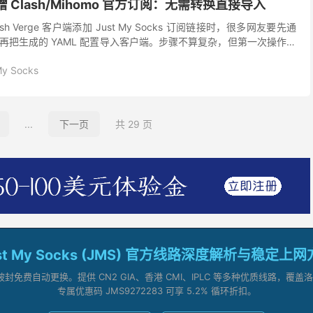
s 新增 Clash/Mihomo 官方订阅：无需转换直接导入
h Verge 客户端添加 Just My Socks 订阅链接时，很多网友要先通
再把生成的 YAML 配置导入客户端。步骤不算复杂，但第一次操作时
还要交给第三方网站...
My Socks
...
下一页
共 29 页
st My Socks (JMS) 官方线路深度解析与稳定上
被封免费自动更换。提供 CN2 GIA、香港 CMI、IPLC 等多种优质线路，
专属优惠码 JMS9272283 可享 5.2% 循环折扣。