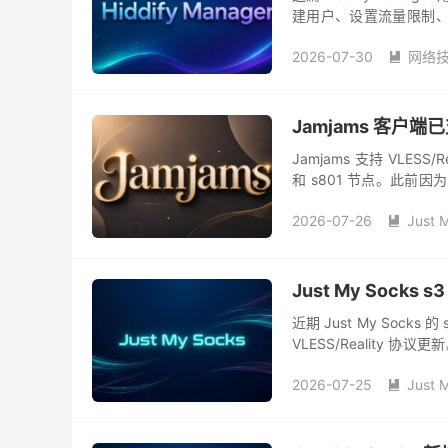
建用户、设置流量限制、设
口。如果还没有安装面板，可
2026-07-30
网络

Jamjams 客户端已
Jamjams 支持 VLESS
和 s801 节点。此前
现在只需要更新客户端...
2026-07-26
Just 

Just My Sock
近期 Just My Socks
VLESS/Reality
新的连接配置。...
2026-07-25
Just 
