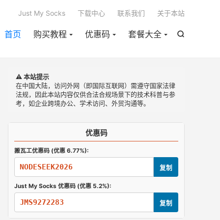

Just My Socks
下载中心
联系我们
关于本站
首页
购买教程
优惠码
套餐大全

⚠️ 本站提示
在中国大陆，访问外网（即国际互联网）需遵守国家法律
法规，因此本站内容仅供合法合规场景下的技术科普与参
考，如企业跨境办公、学术访问、外贸沟通等。

优惠码
搬瓦工优惠码 (优惠 6.77%):
搬瓦工 与 Just My Socks 机场对比：哪个更适合你
NODESEEK2026
复制
Just My Socks 优惠码 (优惠 5.2%):
JMS9272283
复制