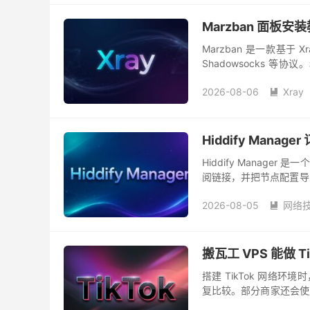
Marzban 面板安
Marzban 是一款基于 X
Shadowsocks 等
户，然后给不同的用户...
2026-08-06
Xray

Hiddify Manag
Hiddify Manag
阅链接，并把节点配置导入
不太一样，Hiddify Mana
2026-08-05
网络

搬瓦工 VPS 能做 T
搭建 TikTok 网络环境时
复比较。部分商家还会使用“
型没有选对，账号就无法使.