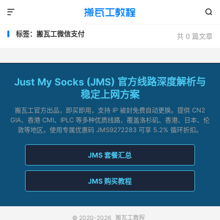


标签：搬瓦工微信支付
共 0 篇文章
Just My Socks (JMS) 官方线路深度解析与
稳定上网方案
搬瓦工官方出品，即买即用，支持 IP 被封免费自动更换。提供 CN2
GIA、香港 CMI、IPLC 等多种优质线路，覆盖洛杉矶、香港、日本、伦
敦等地区。使用专属优惠码 JMS9272283 可享 5.2% 循环折扣。
JMS 套餐汇总
JMS 购买教程
© 2020-2026
搬瓦工教程