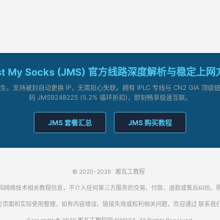
st My Socks (JMS) 官方线路深度解析与稳定上
支持被封自动更换 IP，无需担心失联。拥有 IPLC 专线与 CN2 GIA 
码 JMS9248225 (5.2% 循环折扣)，即刻畅享极速互联。
JMS 套餐汇总
JMS 购买教程
© 2020-2026
搬瓦工教程
代理客户端和网络技术相关教程信息，不介入任何第三方服务的交易、付款、退款或售后纠
方页面和实际使用整理，如有内容错误、链接失效或权利相关问题，欢迎通过
联系我