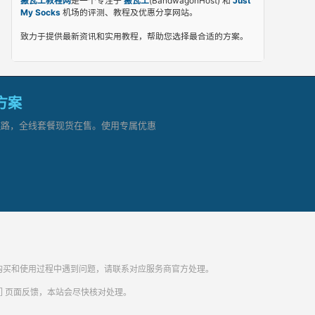
搬瓦工教程网
是一个专注于
搬瓦工
(BandwagonHost) 和
Just
My Socks
机场的评测、教程及优惠分享网站。
致力于提供最新资讯和实用教程，帮助您选择最合适的方案。
网方案
顶级链路，全线套餐现货在售。使用专属优惠
纷。购买和使用过程中遇到问题，请联系对应服务商官方处理。
们
页面反馈，本站会尽快核对处理。