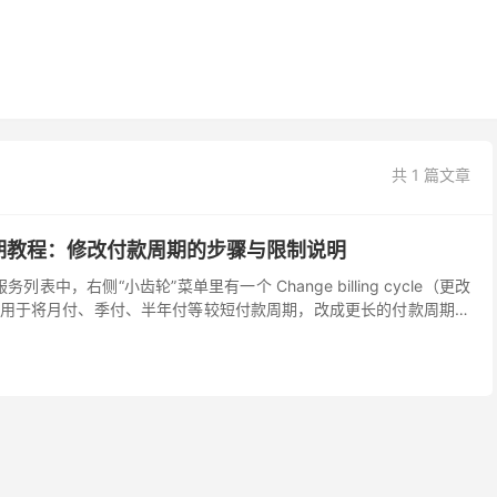
共 1 篇文章
期教程：修改付款周期的步骤与限制说明
列表中，右侧“小齿轮”菜单里有一个 Change billing cycle（更改
用于将月付、季付、半年付等较短付款周期，改成更长的付款周期，
来说，付款周期越长，平...