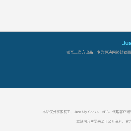
Ju
搬瓦工官方出品，专为解决网络封锁而生。
本站仅分享搬瓦工、Just My Socks、VPS、
本站内容主要来源于公开资料、官