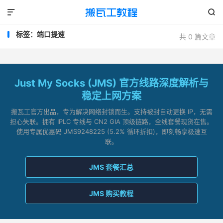


标签：端口提速
共 0 篇文章
Just My Socks (JMS) 官方线路深度解析与
稳定上网方案
搬瓦工官方出品，专为解决网络封锁而生。支持被封自动更换 IP，无需
担心失联。拥有 IPLC 专线与 CN2 GIA 顶级链路，全线套餐现货在售。
使用专属优惠码 JMS9248225 (5.2% 循环折扣)，即刻畅享极速互
联。
JMS 套餐汇总
JMS 购买教程