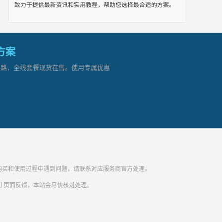
致力于提供最新资讯和实用教程，帮助您选择最合适的方案。
网方案
顶级链路，全线套餐现货在售。使用专属优惠
纷。购买和使用过程中遇到问题，请联系对应服务商官方处理。
们
页面反馈，本站会尽快核对处理。