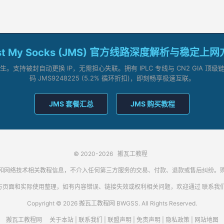
st My Socks (JMS) 官方线路深度解析与稳定上
支持被封自动更换 IP，无需担心失联。拥有 IPLC 专线与 CN2 GIA 
码 JMS9248225 (5.2% 循环折扣)，即刻畅享极速互联。
JMS 套餐汇总
JMS 购买教程
© 2020-2026
搬瓦工教程
代理客户端和网络技术相关教程信息，不介入任何第三方服务的交易、付款、退款或售后纠
方页面和实际使用整理，如有内容错误、链接失效或权利相关问题，欢迎通过
联系我
Copyright © 2026 搬瓦工教程网 BWGSS. All Rights Reserved.
搬瓦工教程网
关于本站
|
联系我们
|
联盟声明
|
免责声明
|
隐私政策
|
网站地图