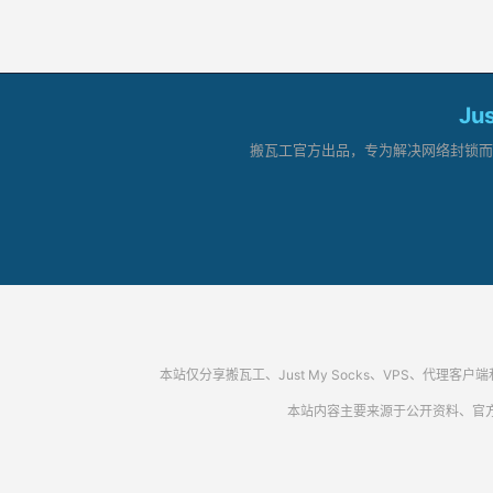
Ju
搬瓦工官方出品，专为解决网络封锁而生。
本站仅分享搬瓦工、Just My Socks、VPS、
本站内容主要来源于公开资料、官