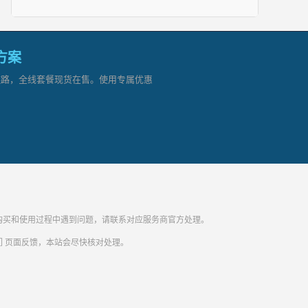
网方案
顶级链路，全线套餐现货在售。使用专属优惠
纷。购买和使用过程中遇到问题，请联系对应服务商官方处理。
们
页面反馈，本站会尽快核对处理。