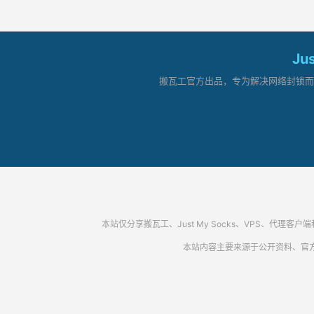
Ju
搬瓦工官方出品，专为解决网络封锁而生。
本站仅分享搬瓦工、Just My Socks、VPS、
本站内容主要来源于公开资料、官