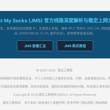
st My Socks (JMS) 官方线路深度解析与稳定上
支持被封自动更换 IP，无需担心失联。拥有 IPLC 专线与 CN2 GIA 
码 JMS9248225 (5.2% 循环折扣)，即刻畅享极速互联。
JMS 套餐汇总
JMS 购买教程
© 2020-2026
搬瓦工教程
代理客户端和网络技术相关教程信息，不介入任何第三方服务的交易、付款、退款或售后纠
方页面和实际使用整理，如有内容错误、链接失效或权利相关问题，欢迎通过
联系我
Copyright © 2026 搬瓦工教程网 BWGSS. All Rights Reserved.
搬瓦工教程网
关于本站
|
联系我们
|
联盟声明
|
免责声明
|
隐私政策
|
网站地图