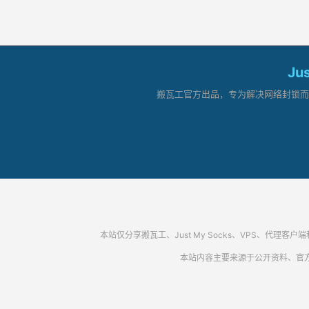
Ju
搬瓦工官方出品，专为解决网络封锁而生。
本站仅分享搬瓦工、Just My Socks、VPS、
本站内容主要来源于公开资料、官