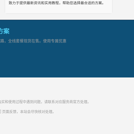
致力于提供最新资讯和实用教程，帮助您选择最合适的方案。
网方案
顶级链路，全线套餐现货在售。使用专属优惠
纷。购买和使用过程中遇到问题，请联系对应服务商官方处理。
们
页面反馈，本站会尽快核对处理。