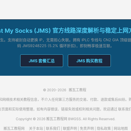
st My Socks (JMS) 官方线路深度解析与稳定上
支持被封自动更换 IP，无需担心失联。拥有 IPLC 专线与 CN2 GIA 
码 JMS9248225 (5.2% 循环折扣)，即刻畅享极速互联。
JMS 套餐汇总
JMS 购买教程
© 2020-2026
搬瓦工教程
代理客户端和网络技术相关教程信息，不介入任何第三方服务的交易、付款、退款或售后纠
方页面和实际使用整理，如有内容错误、链接失效或权利相关问题，欢迎通过
联系我
Copyright © 2026 搬瓦工教程网 BWGSS. All Rights Reserved.
搬瓦工教程网
关于本站
|
联系我们
|
联盟声明
|
免责声明
|
隐私政策
|
网站地图