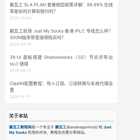
搬瓦工 SLA PLAN 套餐赔偿政策详解：99.99% 在线
率是如何计算和赔付的？
2025-12-04
搬瓦工机场 Just My Socks 香港 IPLC 专线怎么样？
300M独享带宽值得购买吗？
2025-07-31
3X-UI 面板搭建 Shadowsocks（SS）节点并导出
ss:// 链接
2026-06-15
ClashN配置教程：导入订阅、订阅转换与系统代理设
置
2025-11-17
关于本站
搬瓦工教程网
是一个专注于
搬瓦工
(BandwagonHost) 和
Just
My Socks
机场的评测、教程及优惠分享网站。