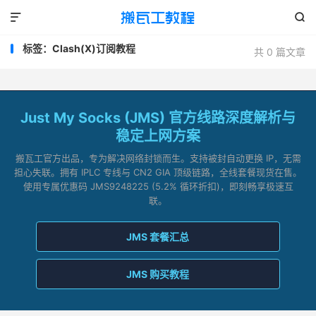


标签：Clash(X)订阅教程
共 0 篇文章
Just My Socks (JMS) 官方线路深度解析与
稳定上网方案
搬瓦工官方出品，专为解决网络封锁而生。支持被封自动更换 IP，无需
担心失联。拥有 IPLC 专线与 CN2 GIA 顶级链路，全线套餐现货在售。
使用专属优惠码 JMS9248225 (5.2% 循环折扣)，即刻畅享极速互
联。
JMS 套餐汇总
JMS 购买教程