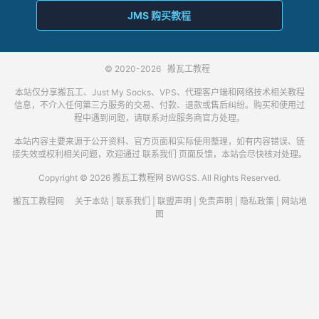
JMS 购买教程
© 2020-2026
搬瓦工教程
本站仅分享搬瓦工、Just My Socks、VPS、代理客户端和网络技术相关教程
信息，不介入任何第三方服务的交易、付款、退款或售后纠纷。购买和使用过
程中遇到问题，请联系对应服务商官方处理。
本站内容主要来源于公开资料、官方页面和实际使用整理，如有内容错误、链
接失效或权利相关问题，欢迎通过
联系我们
页面反馈，本站会尽快核对处理。
Copyright © 2026 搬瓦工教程网 BWGSS. All Rights Reserved.
搬瓦工教程网
关于本站
|
联系我们
|
联盟声明
|
免责声明
|
隐私政策
|
网站地
图