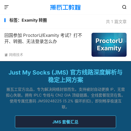


标签：Examity 转圈
共 1 篇文章
回国参加 ProctorU/Examity 考试？打不
开、转圈、无法登录怎么办
网络技术

Just My Socks (JMS) 官方线路深度解析与
稳定上网方案
搬瓦工官方出品，专为解决网络封锁而生。支持被封自动更换 IP，无需
担心失联。拥有 IPLC 专线与 CN2 GIA 顶级链路，全线套餐现货在售。
使用专属优惠码 JMS9248225 (5.2% 循环折扣)，即刻畅享极速互
联。
JMS 套餐汇总