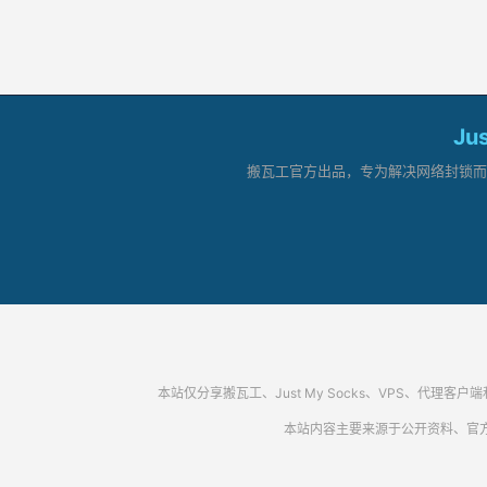
Ju
搬瓦工官方出品，专为解决网络封锁而生。
本站仅分享搬瓦工、Just My Socks、VPS、
本站内容主要来源于公开资料、官