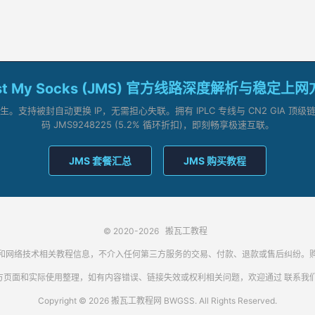
st My Socks (JMS) 官方线路深度解析与稳定上
支持被封自动更换 IP，无需担心失联。拥有 IPLC 专线与 CN2 GIA 
码 JMS9248225 (5.2% 循环折扣)，即刻畅享极速互联。
JMS 套餐汇总
JMS 购买教程
© 2020-2026
搬瓦工教程
代理客户端和网络技术相关教程信息，不介入任何第三方服务的交易、付款、退款或售后纠
方页面和实际使用整理，如有内容错误、链接失效或权利相关问题，欢迎通过
联系我
Copyright © 2026 搬瓦工教程网 BWGSS. All Rights Reserved.