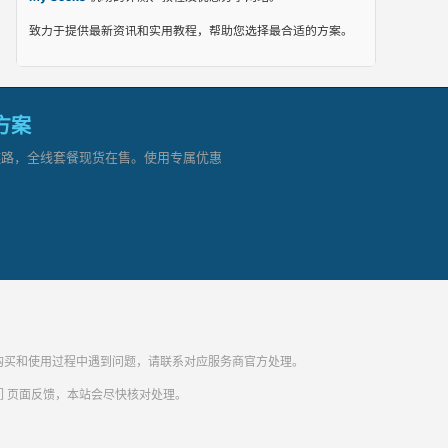
致力于提供最新资讯和实用教程，帮助您选择最合适的方案。
网方案
顶级链路，全线套餐现货在售。使用专属优惠
纷。购买和使用过程中遇到问题，请联系对应服务商官方处理。
们
页面反馈，本站会尽快核对处理。