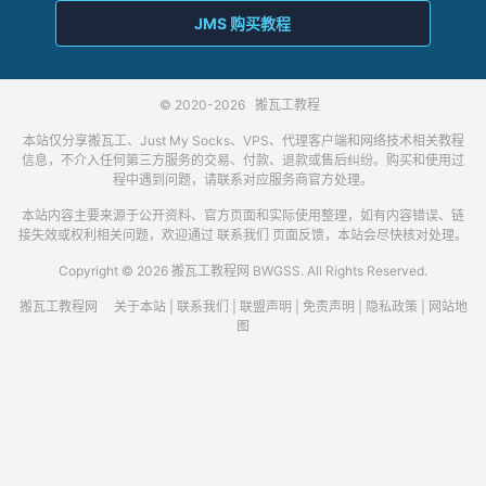
JMS 购买教程
© 2020-2026
搬瓦工教程
本站仅分享搬瓦工、Just My Socks、VPS、代理客户端和网络技术相关教程
信息，不介入任何第三方服务的交易、付款、退款或售后纠纷。购买和使用过
程中遇到问题，请联系对应服务商官方处理。
本站内容主要来源于公开资料、官方页面和实际使用整理，如有内容错误、链
接失效或权利相关问题，欢迎通过
联系我们
页面反馈，本站会尽快核对处理。
Copyright © 2026 搬瓦工教程网 BWGSS. All Rights Reserved.
搬瓦工教程网
关于本站
|
联系我们
|
联盟声明
|
免责声明
|
隐私政策
|
网站地
图