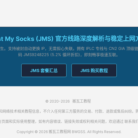
st My Socks (JMS) 官方线路深度解析与稳定上
支持被封自动更换 IP，无需担心失联。拥有 IPLC 专线与 CN2 GIA 
码 JMS9248225 (5.2% 循环折扣)，即刻畅享极速互联。
JMS 套餐汇总
JMS 购买教程
© 2020-2026
搬瓦工教程
代理客户端和网络技术相关教程信息，不介入任何第三方服务的交易、付款、退款或售后纠
方页面和实际使用整理，如有内容错误、链接失效或权利相关问题，欢迎通过
联系我
Copyright © 2026 搬瓦工教程网 BWGSS. All Rights Reserved.