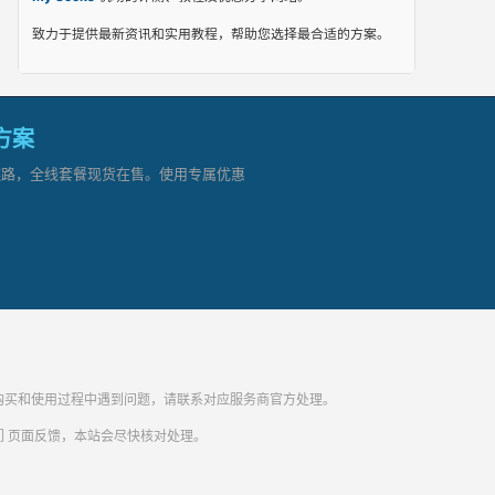
致力于提供最新资讯和实用教程，帮助您选择最合适的方案。
网方案
顶级链路，全线套餐现货在售。使用专属优惠
纷。购买和使用过程中遇到问题，请联系对应服务商官方处理。
们
页面反馈，本站会尽快核对处理。