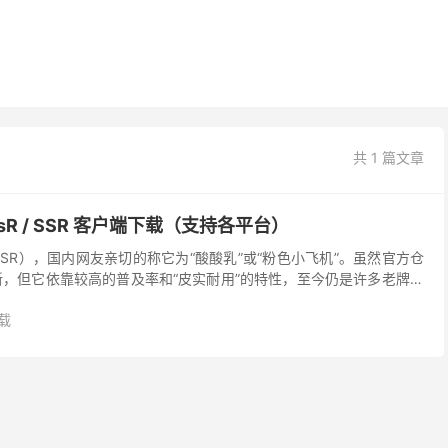
共 1 篇文章
cksR / SSR 客户端下载（支持各平台）
简称 SSR），国内网友亲切的称它为“酸酸乳”或“粉色小飞机”。虽然官方仓
更新，但它依靠较高的普及率和“皮实耐用”的特性，至今仍是许多老牌机
提一句，本文整理的是 SS...
载