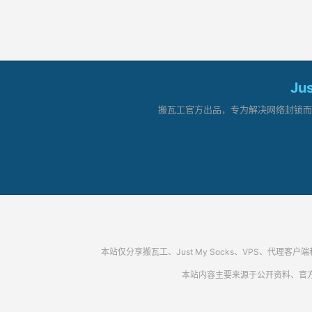
Ju
搬瓦工官方出品，专为解决网络封锁而生。
本站仅分享搬瓦工、Just My Socks、VPS、
本站内容主要来源于公开资料、官