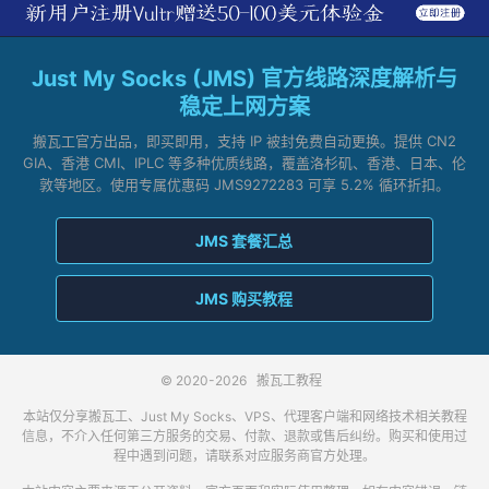
Just My Socks (JMS) 官方线路深度解析与
稳定上网方案
搬瓦工官方出品，即买即用，支持 IP 被封免费自动更换。提供 CN2
GIA、香港 CMI、IPLC 等多种优质线路，覆盖洛杉矶、香港、日本、伦
敦等地区。使用专属优惠码 JMS9272283 可享 5.2% 循环折扣。
JMS 套餐汇总
JMS 购买教程
© 2020-2026
搬瓦工教程
本站仅分享搬瓦工、Just My Socks、VPS、代理客户端和网络技术相关教程
信息，不介入任何第三方服务的交易、付款、退款或售后纠纷。购买和使用过
程中遇到问题，请联系对应服务商官方处理。