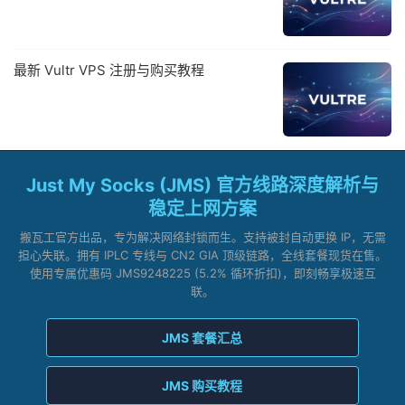
最新 Vultr VPS 注册与购买教程
Just My Socks (JMS) 官方线路深度解析与
稳定上网方案
搬瓦工官方出品，专为解决网络封锁而生。支持被封自动更换 IP，无需
担心失联。拥有 IPLC 专线与 CN2 GIA 顶级链路，全线套餐现货在售。
使用专属优惠码 JMS9248225 (5.2% 循环折扣)，即刻畅享极速互
联。
JMS 套餐汇总
JMS 购买教程