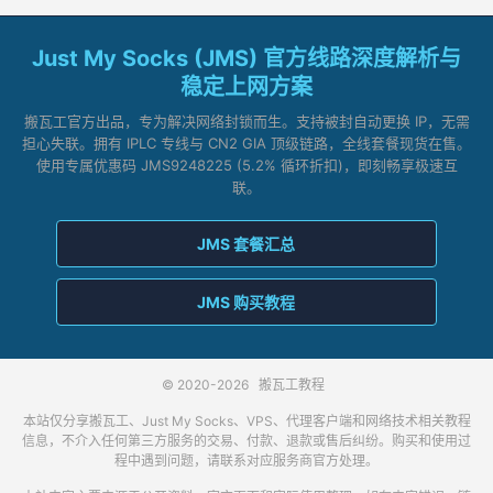
Just My Socks (JMS) 官方线路深度解析与
稳定上网方案
搬瓦工官方出品，专为解决网络封锁而生。支持被封自动更换 IP，无需
担心失联。拥有 IPLC 专线与 CN2 GIA 顶级链路，全线套餐现货在售。
使用专属优惠码 JMS9248225 (5.2% 循环折扣)，即刻畅享极速互
联。
JMS 套餐汇总
JMS 购买教程
© 2020-2026
搬瓦工教程
本站仅分享搬瓦工、Just My Socks、VPS、代理客户端和网络技术相关教程
信息，不介入任何第三方服务的交易、付款、退款或售后纠纷。购买和使用过
程中遇到问题，请联系对应服务商官方处理。