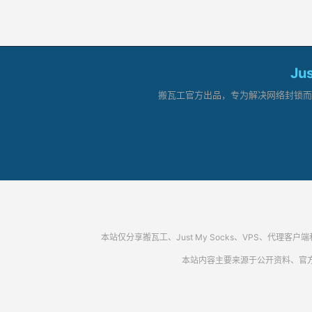
Ju
搬瓦工官方出品，专为解决网络封锁而生。
本站仅分享搬瓦工、Just My Socks、VPS、
本站内容主要来源于公开资料、官