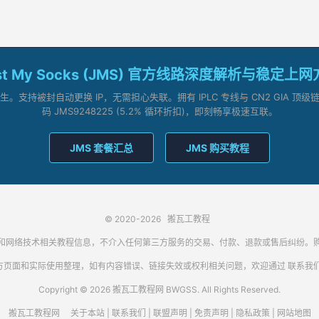
st My Socks (JMS) 官方线路深度解析与稳定上
支持被封自动更换 IP，无需担心失联。拥有 IPLC 专线与 CN2 GIA 
码 JMS9248225 (5.2% 循环折扣)，即刻畅享极速互联。
JMS 套餐汇总
JMS 购买教程
© 2020-2026
搬瓦工教程
代理客户端和网络技术相关教程信息，不介入任何第三方服务的交易、付款、退款或售后纠
方页面和实际使用整理，如有内容错误、链接失效或权利相关问题，欢迎通过
联系我
Copyright © 2026 搬瓦工教程网 BWGSS. All Rights Reserved.
搬瓦工教程网
关于本站
|
联系我们
|
联盟声明
|
免责声明
|
隐私政策
|
网站地图