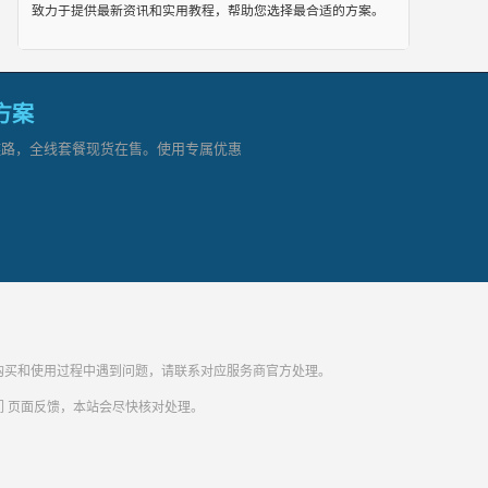
致力于提供最新资讯和实用教程，帮助您选择最合适的方案。
网方案
顶级链路，全线套餐现货在售。使用专属优惠
纷。购买和使用过程中遇到问题，请联系对应服务商官方处理。
们
页面反馈，本站会尽快核对处理。