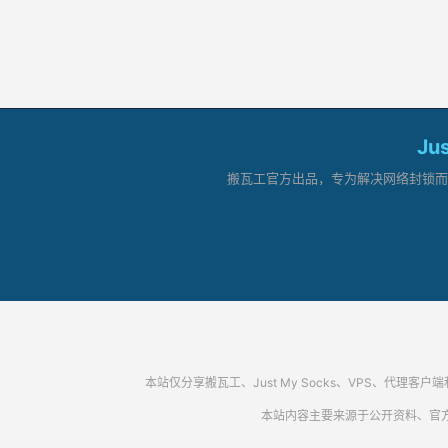
Ju
搬瓦工官方出品，专为解决网络封锁而生。
本站仅分享搬瓦工、Just My Socks、VPS、
本站内容主要来源于公开资料、官