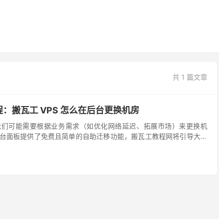
共 1 篇文章
：搬瓦工 VPS 怎么在后台更换机房
我们可能需要根据业务需求（如优化网络延迟、拓展市场）来更换机
M 后台面板提供了免费且简单的自助迁移功能，搬瓦工教程网将引导大家
作。 一、搬瓦工迁移机房注意事项 在点击“迁...