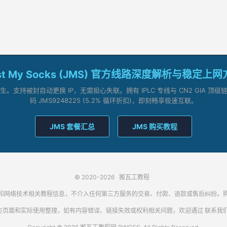
st My Socks (JMS) 官方线路深度解析与稳定上
支持被封自动更换 IP，无需担心失联。拥有 IPLC 专线与 CN2 GIA 
码 JMS9248225 (5.2% 循环折扣)，即刻畅享极速互联。
JMS 套餐汇总
JMS 购买教程
© 2020-2026
搬瓦工教程
代理客户端和网络技术相关教程信息，不介入任何第三方服务的交易、付款、退款或售后纠
方页面和实际使用整理，如有内容错误、链接失效或权利相关问题，欢迎通过
联系我