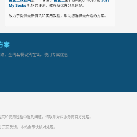
搬瓦工教程网
是一个专注于
搬瓦工
(BandwagonHost) 和
Just
My Socks
机场的评测、教程及优惠分享网站。
致力于提供最新资讯和实用教程，帮助您选择最合适的方案。
网方案
顶级链路，全线套餐现货在售。使用专属优惠
纷。购买和使用过程中遇到问题，请联系对应服务商官方处理。
们
页面反馈，本站会尽快核对处理。