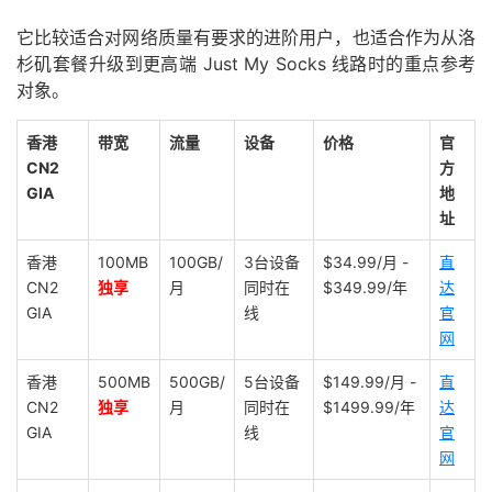
它比较适合对网络质量有要求的进阶用户，也适合作为从洛
杉矶套餐升级到更高端 Just My Socks 线路时的重点参考
对象。
香港
带宽
流量
设备
价格
官
CN2
方
GIA
地
址
香港
100MB
100GB/
3台设备
$34.99/月 -
直
CN2
独享
月
同时在
$349.99/年
达
GIA
线
官
网
香港
500MB
500GB/
5台设备
$149.99/月 -
直
CN2
独享
月
同时在
$1499.99/年
达
GIA
线
官
网