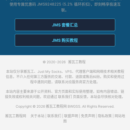
使用专属优惠码 JMS9248225 (5.2% 循环折扣)，即刻畅享极速互
联。
JMS 套餐汇总
JMS 购买教程
© 2020-2026
搬瓦工教程
本站仅分享搬瓦工、Just My Socks、VPS、代理客户端和网络技术相关教程
信息，不介入任何第三方服务的交易、付款、退款或售后纠纷。购买和使用过
程中遇到问题，请联系对应服务商官方处理。
本站内容主要来源于公开资料、官方页面和实际使用整理，如有内容错误、链
接失效或权利相关问题，欢迎通过
联系我们
页面反馈，本站会尽快核对处理。
Copyright © 2026 搬瓦工教程网 BWGSS. All Rights Reserved.
搬瓦工教程网
关于本站
|
联系我们
|
联盟声明
|
免责声明
|
隐私政策
|
网站地
图