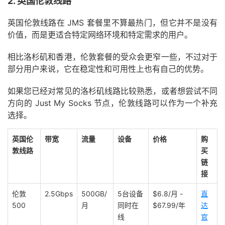
2. 英国伦敦线路
英国伦敦线路在 JMS 套餐里不算最热门，但它并不是没有
价值，而是更适合特定网络环境和特定需求的用户。
相比洛杉矶和香港，伦敦套餐的受众会更窄一些，不过对于
部分用户来说，它在稳定性和可用性上也有自己的优势。
如果您已经对常见的洛杉矶线路比较熟悉，或者想尝试不同
方向的 Just My Socks 节点，伦敦线路可以作为一个补充
选择。
英国伦
带宽
流量
设备
价格
购
敦线路
买
链
接
伦敦
2.5Gbps
500GB/
5台设备
$6.8/月 -
直
500
月
同时在
$67.99/年
达
线
官