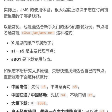
实际上，JMS 的使用体验，很大程度上取决于您在订阅链
接里选择了哪条线路。
以最常见、也是最适合新手入门的洛杉矶套餐为例，节点域
名通常是
这种格式：
cXsx.jamjams.net
X
是您的账户专属数字；
s1 – s5
是主要代理节点；
s801
是下载专用节点。
如果您不想研究太多原理，只想快速找到适合自己的节点，
直接照着下面这样试就行：
中国电信
：先试
，不满意再切
。
s3
s5
中国联通 / 中国移动
：先试
，不稳再切
。
s4
s5
大量下载
：挂
。
s801
白天轻度使用、想省一点主力线路资源
：可以试
/
s1