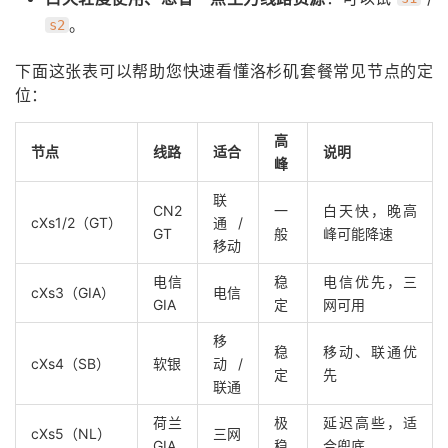
。
s2
下面这张表可以帮助您快速看懂洛杉矶套餐常见节点的定
位：
高
节点
线路
适合
说明
峰
联
CN2
一
白天快，晚高
cXs1/2（GT）
通/
GT
般
峰可能降速
移动
电信
稳
电信优先，三
cXs3（GIA）
电信
GIA
定
网可用
移
稳
移动、联通优
cXs4（SB）
软银
动/
定
先
联通
荷兰
极
延迟高些，适
cXs5（NL）
三网
GIA
稳
合兜底