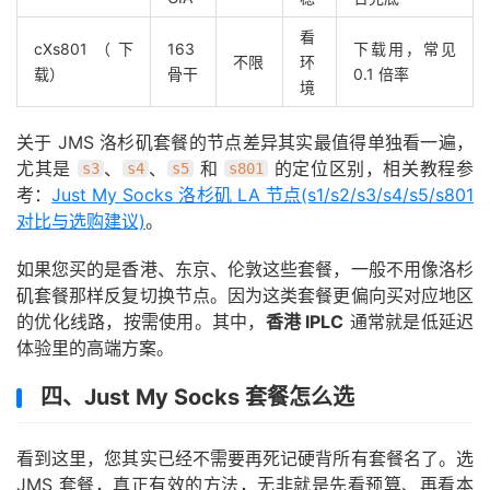
看
cXs801（下
163
下载用，常见
不限
环
载）
骨干
0.1 倍率
境
关于 JMS 洛杉矶套餐的节点差异其实最值得单独看一遍，
尤其是
、
、
和
的定位区别，相关教程参
s3
s4
s5
s801
考：
Just My Socks 洛杉矶 LA 节点(s1/s2/s3/s4/s5/s801
对比与选购建议)
。
如果您买的是香港、东京、伦敦这些套餐，一般不用像洛杉
矶套餐那样反复切换节点。因为这类套餐更偏向买对应地区
的优化线路，按需使用。其中，
香港 IPLC
通常就是低延迟
体验里的高端方案。
四、Just My Socks 套餐怎么选
看到这里，您其实已经不需要再死记硬背所有套餐名了。选
JMS 套餐，真正有效的方法，无非就是先看预算、再看本