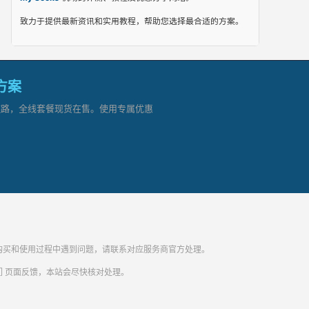
致力于提供最新资讯和实用教程，帮助您选择最合适的方案。
网方案
顶级链路，全线套餐现货在售。使用专属优惠
纷。购买和使用过程中遇到问题，请联系对应服务商官方处理。
们
页面反馈，本站会尽快核对处理。