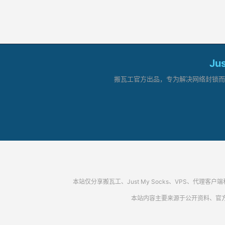
Ju
搬瓦工官方出品，专为解决网络封锁而生。
本站仅分享搬瓦工、Just My Socks、VPS、
本站内容主要来源于公开资料、官