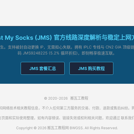
st My Socks (JMS) 官方线路深度解析与稳定上
支持被封自动更换 IP，无需担心失联。拥有 IPLC 专线与 CN2 GIA 
码 JMS9248225 (5.2% 循环折扣)，即刻畅享极速互联。
JMS 套餐汇总
JMS 购买教程
© 2020-2026
搬瓦工教程
代理客户端和网络技术相关教程信息，不介入任何第三方服务的交易、付款、退款或售后纠
方页面和实际使用整理，如有内容错误、链接失效或权利相关问题，欢迎通过
联系我
Copyright © 2026 搬瓦工教程网 BWGSS. All Rights Reserved.