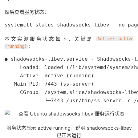
然后查看服务状态：
systemctl status shadowsocks-libev --no-pag
本文实测服务状态如下，关键是
Active: active
：
(running)
● shadowsocks-libev.service - Shadowsocks-l
     Loaded: loaded (/lib/systemd/system/sh
     Active: active (running)

   Main PID: 7443 (ss-server)

     CGroup: /system.slice/shadowsocks-libev
             └─7443 /usr/bin/ss-server -c /
服务状态显示 active running，说明 shadowsocks-libev
已正常运行