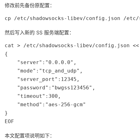
修改前先备份原配置：
cp /etc/shadowsocks-libev/config.json /etc/
然后写入新的 SS 服务端配置：
cat > /etc/shadowsocks-libev/config.json <<'
{

    "server":"0.0.0.0",

    "mode":"tcp_and_udp",

    "server_port":12345,

    "password":"bwgss123456",

    "timeout":300,

    "method":"aes-256-gcm"

}

EOF
本文配置项说明如下：