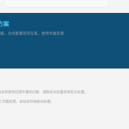
网方案
顶级链路，全线套餐现货在售。使用专属优惠
纷。购买和使用过程中遇到问题，请联系对应服务商官方处理。
们
页面反馈，本站会尽快核对处理。