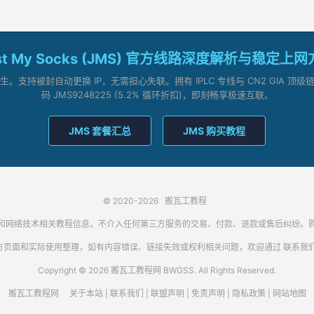
st My Socks (JMS) 官方线路深度解析与稳定上
支持被封自动更换 IP，无需担心失联。拥有 IPLC 专线与 CN2 GIA 
码 JMS9248225 (5.2% 循环折扣)，即刻畅享极速互联。
JMS 套餐汇总
JMS 购买教程
© 2020-2026
搬瓦工教程
代理客户端和网络技术相关教程信息，不介入任何第三方服务的交易、付款、退款或售后纠
方页面和实际使用整理，如有内容错误、链接失效或权利相关问题，欢迎通过
联系我
Copyright © 2026 搬瓦工教程网 BWGSS. All Rights Reserved.
搬瓦工教程网
关于本站
|
联系我们
|
联盟声明
|
免责声明
|
隐私政策
|
网站地图