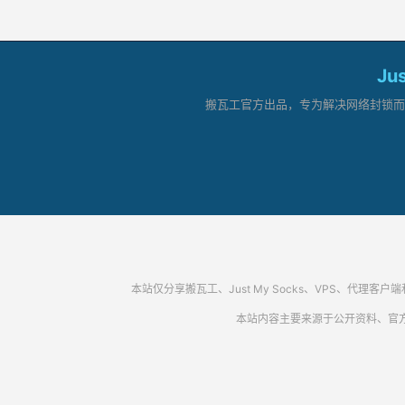
Ju
搬瓦工官方出品，专为解决网络封锁而生。
本站仅分享搬瓦工、Just My Socks、VPS、
本站内容主要来源于公开资料、官