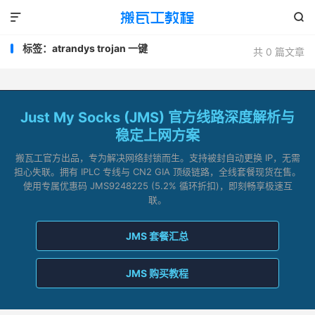


标签：atrandys trojan 一键
共 0 篇文章
Just My Socks (JMS) 官方线路深度解析与
稳定上网方案
搬瓦工官方出品，专为解决网络封锁而生。支持被封自动更换 IP，无需
担心失联。拥有 IPLC 专线与 CN2 GIA 顶级链路，全线套餐现货在售。
使用专属优惠码 JMS9248225 (5.2% 循环折扣)，即刻畅享极速互
联。
JMS 套餐汇总
JMS 购买教程