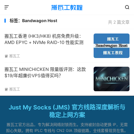


标签：Bandwagon Host
共 2 篇文章
搬瓦工香港 (HK3/HK8) 机房免费升级：
AMD EPYC + NVMe RAID-10 性能实测
搬瓦工

搬瓦工 MINICHICKEN 限量版评测：这款
$19/年超廉价VPS值得买吗？
搬瓦工

Just My Socks (JMS) 官方线路深度解析与
稳定上网方案
搬瓦工官方出品，专为解决网络封锁而生。支持被封自动更换 IP，无需
担心失联。拥有 IPLC 专线与 CN2 GIA 顶级链路，全线套餐现货在售。