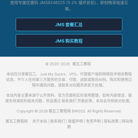
使用专属优惠码 JMS9248225 (5.2% 循环折扣)，即刻畅享极速互
联。
JMS 套餐汇总
JMS 购买教程
© 2020-2026
搬瓦工教程
本站仅分享搬瓦工、Just My Socks、VPS、代理客户端和网络技术相关教程
信息，不介入任何第三方服务的交易、付款、退款或售后纠纷。购买和使用过
程中遇到问题，请联系对应服务商官方处理。
本站内容主要来源于公开资料、官方页面和实际使用整理，如有内容错误、链
接失效或权利相关问题，欢迎通过
联系我们
页面反馈，本站会尽快核对处理。
Copyright © 2026 搬瓦工教程网 BWGSS. All Rights Reserved.
搬瓦工教程网
关于本站
|
联系我们
|
联盟声明
|
免责声明
|
隐私政策
|
网站地
图