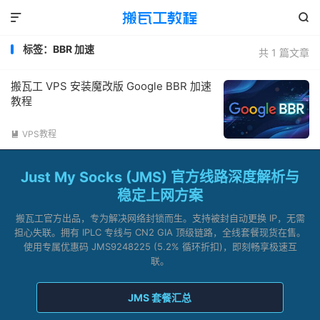


标签：BBR 加速
共 1 篇文章
搬瓦工 VPS 安装魔改版 Google BBR 加速
教程
VPS教程

Just My Socks (JMS) 官方线路深度解析与
稳定上网方案
搬瓦工官方出品，专为解决网络封锁而生。支持被封自动更换 IP，无需
担心失联。拥有 IPLC 专线与 CN2 GIA 顶级链路，全线套餐现货在售。
使用专属优惠码 JMS9248225 (5.2% 循环折扣)，即刻畅享极速互
联。
JMS 套餐汇总