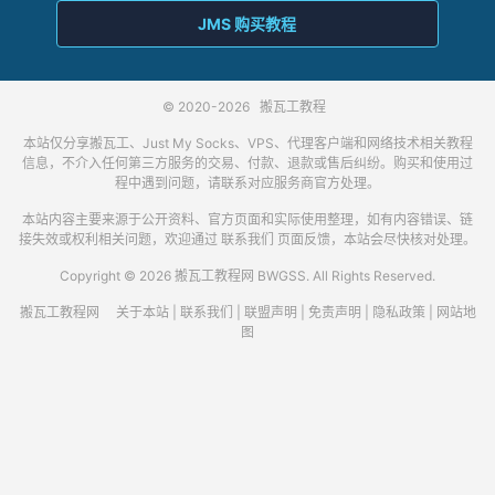
JMS 购买教程
© 2020-2026
搬瓦工教程
本站仅分享搬瓦工、Just My Socks、VPS、代理客户端和网络技术相关教程
信息，不介入任何第三方服务的交易、付款、退款或售后纠纷。购买和使用过
程中遇到问题，请联系对应服务商官方处理。
本站内容主要来源于公开资料、官方页面和实际使用整理，如有内容错误、链
接失效或权利相关问题，欢迎通过
联系我们
页面反馈，本站会尽快核对处理。
Copyright © 2026 搬瓦工教程网 BWGSS. All Rights Reserved.
搬瓦工教程网
关于本站
|
联系我们
|
联盟声明
|
免责声明
|
隐私政策
|
网站地
图