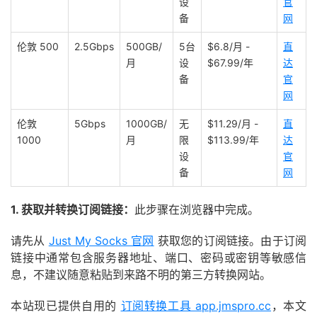
设
官
备
网
伦敦 500
2.5Gbps
500GB/
5台
$6.8/月 -
直
月
设
$67.99/年
达
备
官
网
伦敦
5Gbps
1000GB/
无
$11.29/月 -
直
1000
月
限
$113.99/年
达
设
官
备
网
1. 获取并转换订阅链接：
此步骤在浏览器中完成。
请先从
Just My Socks 官网
获取您的订阅链接。由于订阅
链接中通常包含服务器地址、端口、密码或密钥等敏感信
息，不建议随意粘贴到来路不明的第三方转换网站。
本站现已提供自用的
订阅转换工具 app.jmspro.cc
，本文