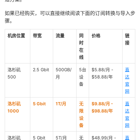
如果已经购买，可以直接继续阅读下面的订阅转换与导入步
骤。
机房位置
带宽
流量
同
价格
链
时
接
在
线
洛杉矶
2.5 Gbit
500GB/
5台
$5.88/月 -
直
500
月
设
$58.88/年
达
备
官
网
洛杉矶
5 Gbit
1T/月
无
$9.88/月 -
直
1000
限
$98.88/年
达
设
官
备
网
洛杉矶
5 Gbit
5T/月
无
$48.99/月 -
直