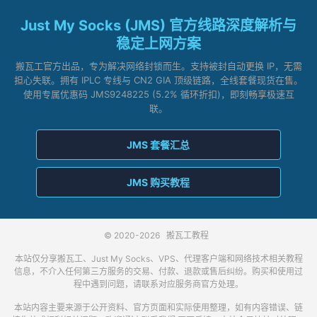
Just My Socks (JMS) 官方线路深度解析与
稳定上网方案
搬瓦工官方出品，专为解决网络封锁而生。支持被封自动更换 IP，无需
担心失联。拥有 IPLC 专线与 CN2 GIA 顶级链路，全线套餐现货在售。
使用专属优惠码 JMS9248225 (5.2% 循环折扣)，即刻畅享极速互
联。
JMS 套餐汇总
JMS 购买教程
© 2020-2026
搬瓦工教程
本站仅分享搬瓦工、Just My Socks、VPS、代理客户端和网络技术相关教程
信息，不介入任何第三方服务的交易、付款、退款或售后纠纷。购买和使用过
程中遇到问题，请联系对应服务商官方处理。
本站内容主要来源于公开资料、官方页面和实际使用整理，如有内容错误、链