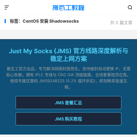


标签：CentOS 安装 Shadowsocks
共 0 篇文章
Just My Socks (JMS) 官方线路深度解析与
稳定上网方案
搬瓦工官方出品，专为解决网络封锁而生。支持被封自动更换 IP，无需
担心失联。拥有 IPLC 专线与 CN2 GIA 顶级链路，全线套餐现货在售。
使用专属优惠码 JMS9248225 (5.2% 循环折扣)，即刻畅享极速互
联。
JMS 套餐汇总
JMS 购买教程