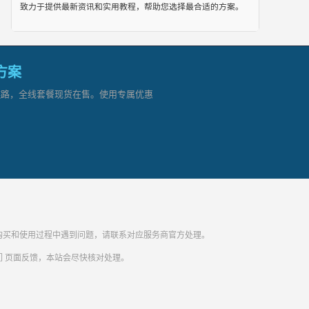
致力于提供最新资讯和实用教程，帮助您选择最合适的方案。
网方案
顶级链路，全线套餐现货在售。使用专属优惠
纷。购买和使用过程中遇到问题，请联系对应服务商官方处理。
们
页面反馈，本站会尽快核对处理。