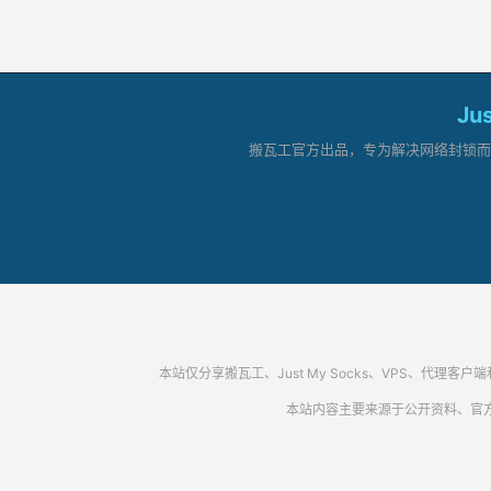
Ju
搬瓦工官方出品，专为解决网络封锁而生。
本站仅分享搬瓦工、Just My Socks、VPS、
本站内容主要来源于公开资料、官