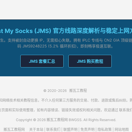
st My Socks (JMS) 官方线路深度解析与稳定上
支持被封自动更换 IP，无需担心失联。拥有 IPLC 专线与 CN2 GIA 
码 JMS9248225 (5.2% 循环折扣)，即刻畅享极速互联。
JMS 套餐汇总
JMS 购买教程
© 2020-2026
搬瓦工教程
代理客户端和网络技术相关教程信息，不介入任何第三方服务的交易、付款、退款或售后纠
方页面和实际使用整理，如有内容错误、链接失效或权利相关问题，欢迎通过
联系我
Copyright © 2026 搬瓦工教程网 BWGSS. All Rights Reserved.
搬瓦工教程网
关于本站
|
联系我们
|
联盟声明
|
免责声明
|
隐私政策
|
网站地图