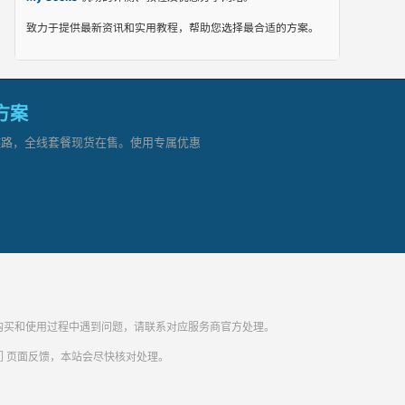
致力于提供最新资讯和实用教程，帮助您选择最合适的方案。
网方案
顶级链路，全线套餐现货在售。使用专属优惠
纷。购买和使用过程中遇到问题，请联系对应服务商官方处理。
们
页面反馈，本站会尽快核对处理。