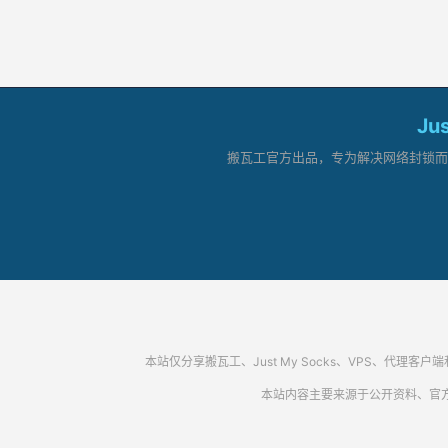
Ju
搬瓦工官方出品，专为解决网络封锁而生。
本站仅分享搬瓦工、Just My Socks、VPS、
本站内容主要来源于公开资料、官