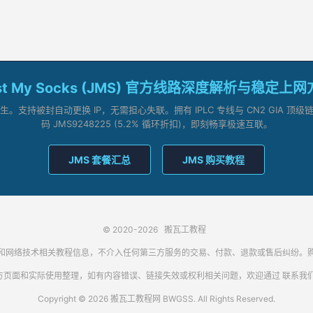
st My Socks (JMS) 官方线路深度解析与稳定上
支持被封自动更换 IP，无需担心失联。拥有 IPLC 专线与 CN2 GIA 
码 JMS9248225 (5.2% 循环折扣)，即刻畅享极速互联。
JMS 套餐汇总
JMS 购买教程
© 2020-2026
搬瓦工教程
代理客户端和网络技术相关教程信息，不介入任何第三方服务的交易、付款、退款或售后纠
方页面和实际使用整理，如有内容错误、链接失效或权利相关问题，欢迎通过
联系我
Copyright © 2026 搬瓦工教程网 BWGSS. All Rights Reserved.