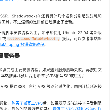
它 SSR，ShadowsocksR 还有另外几个名称分别是酸酸乳和
网工具，不过遗憾的是目前已经停止了更新。
SSR 一键脚本安装流程为主。如果您使用 Ubuntu 22.04 等新版
或
报错，可以参考本站整
collections.MutableMapping
bleMapping 报错修复教程
。
专属服务器
本文步骤完成主要安装流程；如果遇到服务启动失败，再按后文
本站推荐几款适合用来进行VPS搭建SSR的主机：
PS 搭建SSR。它的 VPS 线路经过优化，国内连接延迟较
为频繁。
购买了搬瓦工VPS
后，如果发现当前连接容易受到阻
为备选。具体的配置流程记录在
搬瓦工 VPS 搭建 V2Ray 详