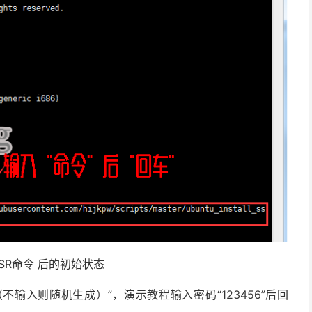
SR命令 后的初始状态
密码（不输入则随机生成）”，演示教程输入密码“123456”后回