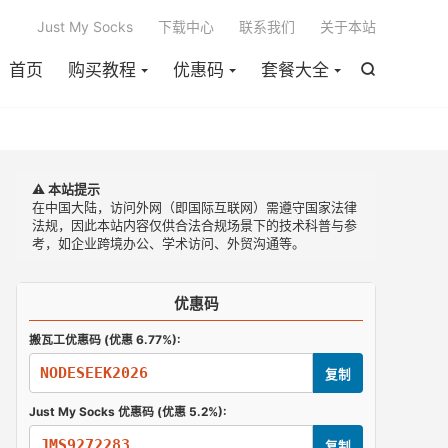

Just My Socks
下载中心
联系我们
关于本站
首页
购买教程
优惠码
套餐大全

⚠️ 本站提示
在中国大陆，访问外网（即国际互联网）需遵守国家法律
法规，因此本站内容仅供合法合规场景下的技术科普与参
考，如企业跨境办公、学术访问、外贸沟通等。
优惠码
搬瓦工优惠码 (优惠 6.77%):
NODESEEK2026
复制
Just My Socks 优惠码 (优惠 5.2%):
JMS9272283
复制