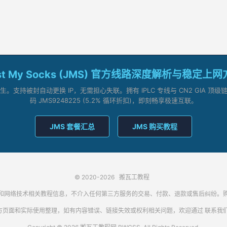
st My Socks (JMS) 官方线路深度解析与稳定上
支持被封自动更换 IP，无需担心失联。拥有 IPLC 专线与 CN2 GIA 
码 JMS9248225 (5.2% 循环折扣)，即刻畅享极速互联。
JMS 套餐汇总
JMS 购买教程
© 2020-2026
搬瓦工教程
代理客户端和网络技术相关教程信息，不介入任何第三方服务的交易、付款、退款或售后纠
方页面和实际使用整理，如有内容错误、链接失效或权利相关问题，欢迎通过
联系我