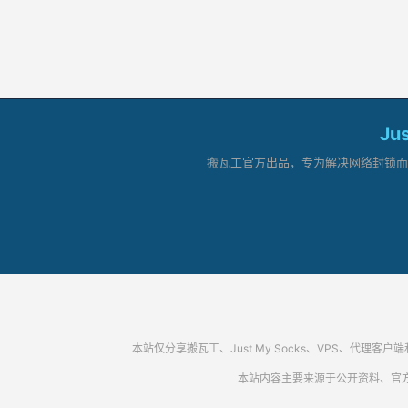
Ju
搬瓦工官方出品，专为解决网络封锁而生。
本站仅分享搬瓦工、Just My Socks、VPS、
本站内容主要来源于公开资料、官