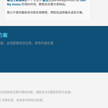
搬瓦工教程网
是一个专注于
搬瓦工
(BandwagonHost) 和
Just
My Socks
机场的评测、教程及优惠分享网站。
致力于提供最新资讯和实用教程，帮助您选择最合适的方案。
网方案
顶级链路，全线套餐现货在售。使用专属优惠
纷。购买和使用过程中遇到问题，请联系对应服务商官方处理。
们
页面反馈，本站会尽快核对处理。