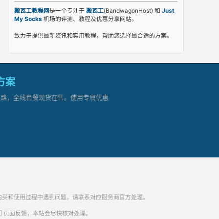
搬瓦工教程网
是一个专注于
搬瓦工
(BandwagonHost) 和
Just
My Socks
机场的评测、教程及优惠分享网站。
致力于提供最新资讯和实用教程，帮助您选择最合适的方案。
网方案
顶级链路，全线套餐现货在售。使用专属优惠
纷。购买和使用过程中遇到问题，请联系对应服务商官方处理。
们
页面反馈，本站会尽快核对处理。