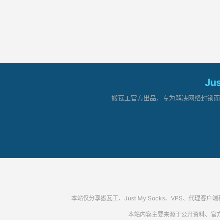
Ju
搬瓦工官方出品，专为解决网络封锁而生。
本站仅分享搬瓦工、Just My Socks、VPS、
本站内容主要来源于公开资料、官