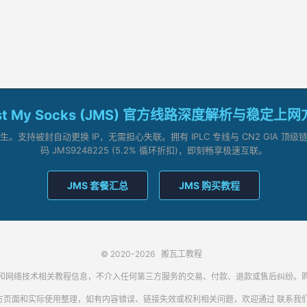
st My Socks (JMS) 官方线路深度解析与稳定上
支持被封自动更换 IP，无需担心失联。拥有 IPLC 专线与 CN2 GIA 
码 JMS9248225 (5.2% 循环折扣)，即刻畅享极速互联。
JMS 套餐汇总
JMS 购买教程
© 2020-2026
搬瓦工教程
代理客户端和网络技术相关教程信息，不介入任何第三方服务的交易、付款、退款或售后纠
方页面和实际使用整理，如有内容错误、链接失效或权利相关问题，欢迎通过
联系我