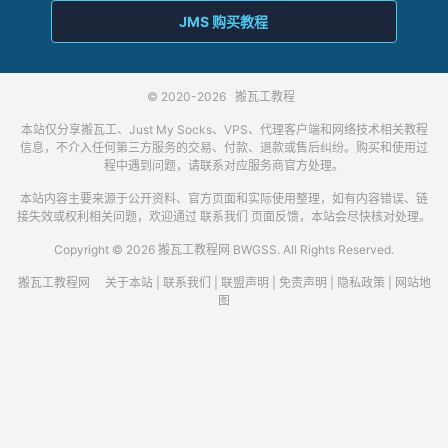
JMS 购买教程
© 2020-2026
搬瓦工教程
本站仅分享搬瓦工、Just My Socks、VPS、代理客户端和网络技术相关教程
信息，不介入任何第三方服务的交易、付款、退款或售后纠纷。购买和使用过
程中遇到问题，请联系对应服务商官方处理。
本站内容主要来源于公开资料、官方页面和实际使用整理，如有内容错误、链
接失效或权利相关问题，欢迎通过
联系我们
页面反馈，本站会尽快核对处理。
Copyright © 2026 搬瓦工教程网 BWGSS. All Rights Reserved.
搬瓦工教程网
关于本站
|
联系我们
|
联盟声明
|
免责声明
|
隐私政策
|
网站地
图