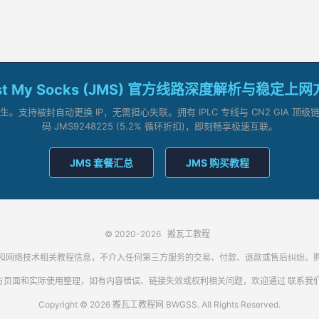
st My Socks (JMS) 官方线路深度解析与稳定上
支持被封自动更换 IP，无需担心失联。拥有 IPLC 专线与 CN2 GIA 
码 JMS9248225 (5.2% 循环折扣)，即刻畅享极速互联。
JMS 套餐汇总
JMS 购买教程
© 2020-2026
搬瓦工教程
代理客户端和网络技术相关教程信息，不介入任何第三方服务的交易、付款、退款或售后纠
方页面和实际使用整理，如有内容错误、链接失效或权利相关问题，欢迎通过
联系我
Copyright © 2026 搬瓦工教程网 BWGSS. All Rights Reserved.