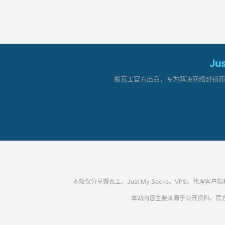
Ju
搬瓦工官方出品，专为解决网络封锁而生。
本站仅分享搬瓦工、Just My Socks、VPS、
本站内容主要来源于公开资料、官