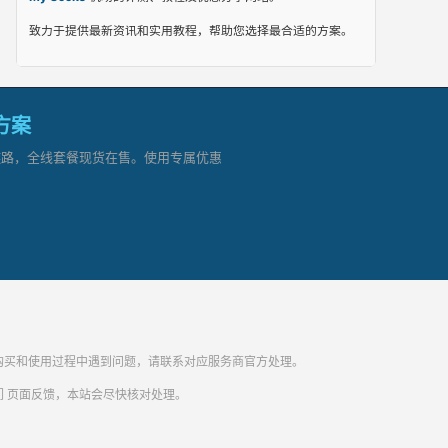
致力于提供最新资讯和实用教程，帮助您选择最合适的方案。
网方案
顶级链路，全线套餐现货在售。使用专属优惠
纷。购买和使用过程中遇到问题，请联系对应服务商官方处理。
们
页面反馈，本站会尽快核对处理。