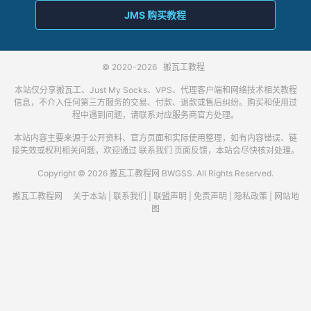
JMS 购买教程
© 2020-2026
搬瓦工教程
本站仅分享搬瓦工、Just My Socks、VPS、代理客户端和网络技术相关教程
信息，不介入任何第三方服务的交易、付款、退款或售后纠纷。购买和使用过
程中遇到问题，请联系对应服务商官方处理。
本站内容主要来源于公开资料、官方页面和实际使用整理，如有内容错误、链
接失效或权利相关问题，欢迎通过
联系我们
页面反馈，本站会尽快核对处理。
Copyright © 2026 搬瓦工教程网 BWGSS. All Rights Reserved.
搬瓦工教程网
关于本站
|
联系我们
|
联盟声明
|
免责声明
|
隐私政策
|
网站地
图