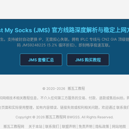
st My Socks (JMS) 官方线路深度解析与稳定上
支持被封自动更换 IP，无需担心失联。拥有 IPLC 专线与 CN2 GIA 
码 JMS9248225 (5.2% 循环折扣)，即刻畅享极速互联。
JMS 套餐汇总
JMS 购买教程
© 2020-2026
搬瓦工教程
代理客户端和网络技术相关教程信息，不介入任何第三方服务的交易、付款、退款或售后纠
方页面和实际使用整理，如有内容错误、链接失效或权利相关问题，欢迎通过
联系我
Copyright © 2026 搬瓦工教程网 BWGSS. All Rights Reserved.
搬瓦工教程网
关于本站
|
联系我们
|
联盟声明
|
免责声明
|
隐私政策
|
网站地图