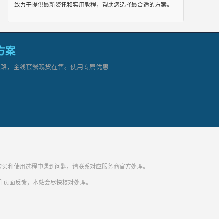
致力于提供最新资讯和实用教程，帮助您选择最合适的方案。
网方案
顶级链路，全线套餐现货在售。使用专属优惠
纷。购买和使用过程中遇到问题，请联系对应服务商官方处理。
们
页面反馈，本站会尽快核对处理。