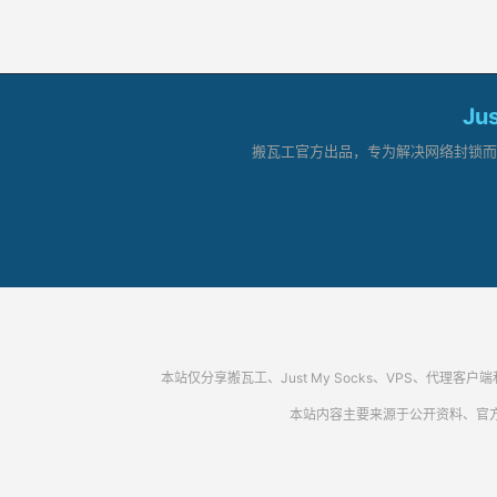
Ju
搬瓦工官方出品，专为解决网络封锁而生。
本站仅分享搬瓦工、Just My Socks、VPS、
本站内容主要来源于公开资料、官