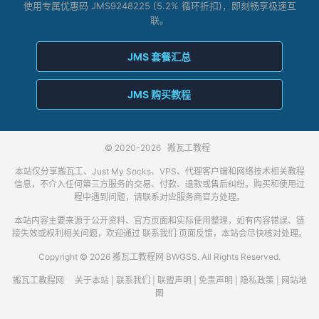
使用专属优惠码 JMS9248225 (5.2% 循环折扣)，即刻畅享极速互
联。
JMS 套餐汇总
JMS 购买教程
© 2020-2026
搬瓦工教程
本站仅分享搬瓦工、Just My Socks、VPS、代理客户端和网络技术相关教程
信息，不介入任何第三方服务的交易、付款、退款或售后纠纷。购买和使用过
程中遇到问题，请联系对应服务商官方处理。
本站内容主要来源于公开资料、官方页面和实际使用整理，如有内容错误、链
接失效或权利相关问题，欢迎通过
联系我们
页面反馈，本站会尽快核对处理。
Copyright © 2026 搬瓦工教程网 BWGSS. All Rights Reserved.
搬瓦工教程网
关于本站
|
联系我们
|
联盟声明
|
免责声明
|
隐私政策
|
网站地
图