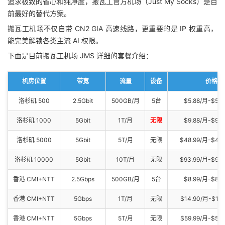
追求极致的省心和纯净度，搬瓦工官方机场（Just My Socks）是目
前最好的替代方案。
搬瓦工机场不仅自带 CN2 GIA 高速线路，更重要的是 IP 权重高，
能完美解锁各类主流 AI 权限。
下面是目前搬瓦工机场 JMS 详细的套餐介绍：
机房位置
带宽
流量
设备
价格
洛杉矶 500
2.5Gbit
500GB/月
5台
$5.88/月-$58.
洛杉矶 1000
5Gbit
1T/月
无限
$9.88/月-$98.
洛杉矶 5000
5Gbit
5T/月
无限
$48.99/月-$48
洛杉矶 10000
5Gbit
10T/月
无限
$93.99/月-$94
香港 CMI+NTT
2.5Gbps
500GB/月
5台
$8.99/月-$89.
香港 CMI+NTT
5Gbps
1T/月
无限
$14.90/月-$113
香港 CMI+NTT
5Gbps
5T/月
无限
$59.99/月-$599