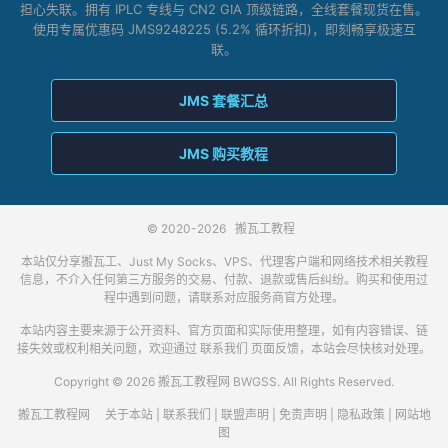
担心失联。拥有 IPLC 专线与 CN2 GIA 顶级链路，全线套餐现货在售。
使用专属优惠码 JMS9248225 (5.2% 循环折扣)，即刻畅享极速互
联。
JMS 套餐汇总
JMS 购买教程
© 2020-2026
搬瓦工教程
本站仅分享搬瓦工、Just My Socks、VPS、代理客户端和网络技术相关教程
信息，不介入任何第三方服务的交易、付款、退款或售后纠纷。购买和使用过
程中遇到问题，请联系对应服务商官方处理。
本站内容主要来源于公开资料、官方页面和实际使用整理，如有内容错误、链
接失效或权利相关问题，欢迎通过
联系我们
页面反馈，本站会尽快核对处理。
Copyright © 2026 搬瓦工教程网 BWGSS. All Rights Reserved.
搬瓦工教程网
关于本站
|
联系我们
|
联盟声明
|
免责声明
|
隐私政策
|
网站地
图