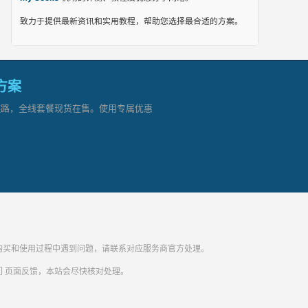
致力于提供最新资讯和实用教程，帮助您选择最合适的方案。
网方案
顶级链路，全线套餐现货在售。使用专属优惠
纷。购买和使用过程中遇到问题，请联系对应服务商官方处理。
们
页面反馈，本站会尽快核对处理。