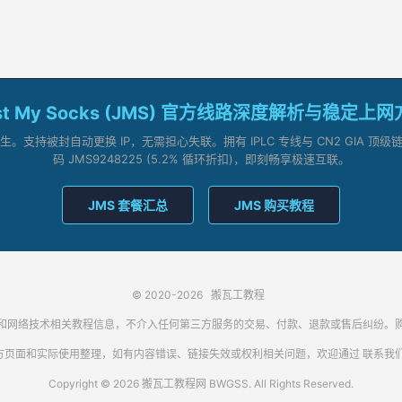
st My Socks (JMS) 官方线路深度解析与稳定上
支持被封自动更换 IP，无需担心失联。拥有 IPLC 专线与 CN2 GIA 
码 JMS9248225 (5.2% 循环折扣)，即刻畅享极速互联。
JMS 套餐汇总
JMS 购买教程
© 2020-2026
搬瓦工教程
代理客户端和网络技术相关教程信息，不介入任何第三方服务的交易、付款、退款或售后纠
方页面和实际使用整理，如有内容错误、链接失效或权利相关问题，欢迎通过
联系我
Copyright © 2026 搬瓦工教程网 BWGSS. All Rights Reserved.