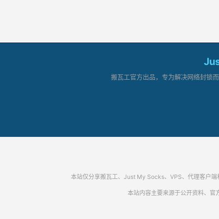
Ju
搬瓦工官方出品，专为解决网络封锁而生。
本站仅分享搬瓦工、Just My Socks、VPS、
本站内容主要来源于公开资料、官