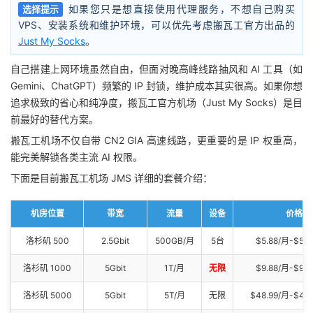
如果您只是想直接使用代理服务，不想自己购买
选择提示
VPS、安装系统和维护环境，可以优先考虑搬瓦工官方出品的
Just My Socks
。
自己搭建上网环境虽然自由，但面对晚高峰线路抽风和 AI 工具（如
Gemini、ChatGPT）频繁的 IP 封锁，维护成本其实很高。如果你想
追求极致的省心和纯净度，搬瓦工官方机场（Just My Socks）是目
前最好的替代方案。
搬瓦工机场不仅自带 CN2 GIA 高速线路，更重要的是 IP 权重高，
能完美解锁各类主流 AI 权限。
下面是目前搬瓦工机场 JMS 详细的套餐介绍：
机房位置
带宽
流量
设备
价格
洛杉矶 500
2.5Gbit
500GB/月
5台
$5.88/月-$58.
洛杉矶 1000
5Gbit
1T/月
无限
$9.88/月-$98.
洛杉矶 5000
5Gbit
5T/月
无限
$48.99/月-$48