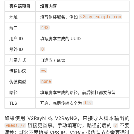
客户端项目
填写内容
地址
填写伪装域名，例如
v2ray.example.com
端口
443
用户 ID
填写脚本生成的 UUID
额外 ID
0
加密方式
自适应 / auto
传输协议
ws
伪装类型
none
路径
填写脚本生成的路径，前后斜杠都要保留
TLS
开启，底层传输安全为
tls
如果使用 V2RayN 或 V2RayNG，直接导入脚本输出的
链接更省事。手动填写时，路径前后的
不要
vmess://
/
漏掉；域名不要填成 VPS IP，V2Ray 带伪装节点需要通过