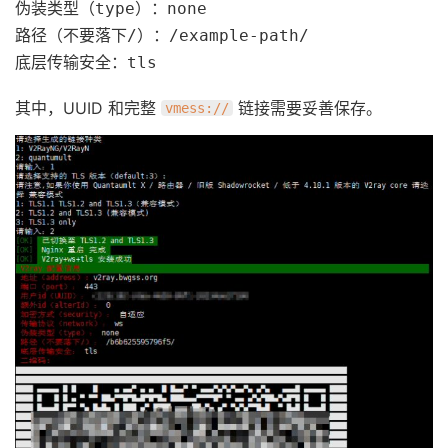
伪装类型（type）：none

路径（不要落下/）：/example-path/

底层传输安全：tls
其中，UUID 和完整
链接需要妥善保存。
vmess://