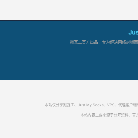
Ju
搬瓦工官方出品，专为解决网络封锁而生。
本站仅分享搬瓦工、Just My Socks、VPS、
本站内容主要来源于公开资料、官