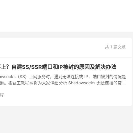
共 1 篇文章
s连不上？自建SS/SSR端口和IP被封的原因及解决办法
owsocks（SS）上网服务时，遇到无法连接或 IP、端口被封的情况是
。搬瓦工教程网将为大家详细分析 Shadowsocks 无法连接的常见
法，帮助您有效应对IP和...
教程