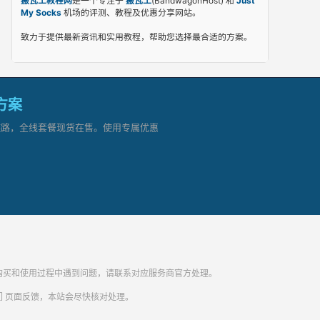
搬瓦工教程网
是一个专注于
搬瓦工
(BandwagonHost) 和
Just
My Socks
机场的评测、教程及优惠分享网站。
致力于提供最新资讯和实用教程，帮助您选择最合适的方案。
网方案
顶级链路，全线套餐现货在售。使用专属优惠
纷。购买和使用过程中遇到问题，请联系对应服务商官方处理。
们
页面反馈，本站会尽快核对处理。