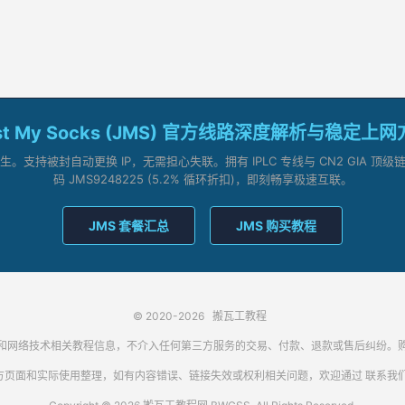
st My Socks (JMS) 官方线路深度解析与稳定上
支持被封自动更换 IP，无需担心失联。拥有 IPLC 专线与 CN2 GIA 
码 JMS9248225 (5.2% 循环折扣)，即刻畅享极速互联。
JMS 套餐汇总
JMS 购买教程
© 2020-2026
搬瓦工教程
代理客户端和网络技术相关教程信息，不介入任何第三方服务的交易、付款、退款或售后纠
方页面和实际使用整理，如有内容错误、链接失效或权利相关问题，欢迎通过
联系我