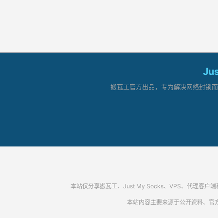
Ju
搬瓦工官方出品，专为解决网络封锁而生。
本站仅分享搬瓦工、Just My Socks、VPS、
本站内容主要来源于公开资料、官