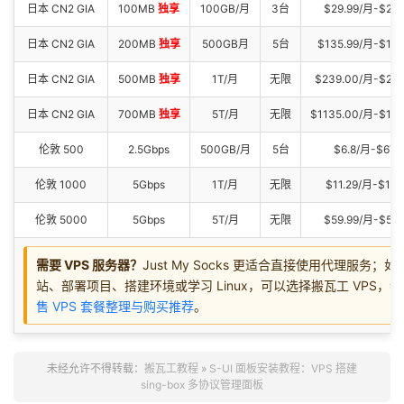
日本 CN2 GIA
100MB
独享
100GB/月
3台
$29.99/月-$299
日本 CN2 GIA
200MB
独享
500GB月
5台
$135.99/月-$13
日本 CN2 GIA
500MB
独享
1T/月
无限
$239.00/月-$23
日本 CN2 GIA
700MB
独享
5T/月
无限
$1135.00/月-$11
伦敦 500
2.5Gbps
500GB/月
5台
$6.8/月-$67.
伦敦 1000
5Gbps
1T/月
无限
$11.29/月-$113
伦敦 5000
5Gbps
5T/月
无限
$59.99/月-$559
需要 VPS 服务器？
Just My Socks 更适合直接使用代理服务；
站、部署项目、搭建环境或学习 Linux，可以选择搬瓦工 VPS，
售 VPS 套餐整理与购买推荐
。
未经允许不得转载：
搬瓦工教程
»
S-UI 面板安装教程：VPS 搭建
sing-box 多协议管理面板