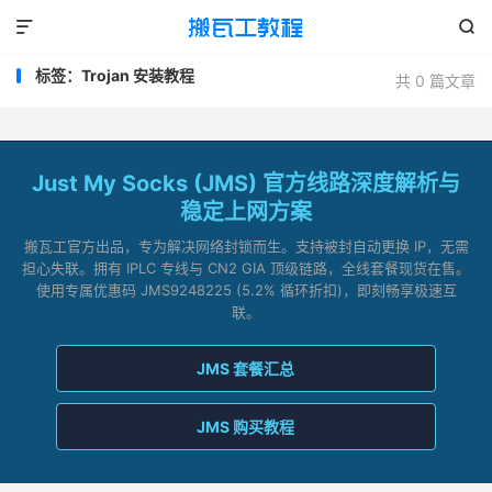


标签：Trojan 安装教程
共 0 篇文章
Just My Socks (JMS) 官方线路深度解析与
稳定上网方案
搬瓦工官方出品，专为解决网络封锁而生。支持被封自动更换 IP，无需
担心失联。拥有 IPLC 专线与 CN2 GIA 顶级链路，全线套餐现货在售。
使用专属优惠码 JMS9248225 (5.2% 循环折扣)，即刻畅享极速互
联。
JMS 套餐汇总
JMS 购买教程