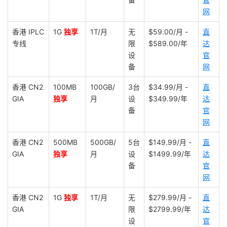
网
香港 IPLC
1G
独享
1T/月
无
$59.00/月 -
直
专线
限
$589.00/年
达
设
官
备
网
香港 CN2
100MB
100GB/
3台
$34.99/月 -
直
GIA
独享
月
设
$349.99/年
达
备
官
网
香港 CN2
500MB
500GB/
5台
$149.99/月 -
直
GIA
独享
月
设
$1499.99/年
达
备
官
网
香港 CN2
1G
独享
1T/月
无
$279.99/月 -
直
GIA
限
$2799.99/年
达
设
官