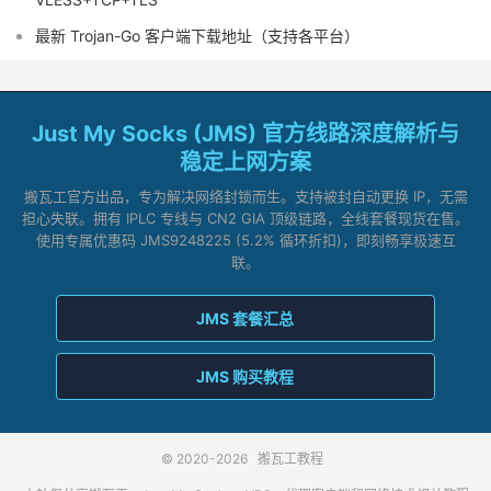
最新 Trojan-Go 客户端下载地址（支持各平台）
Just My Socks (JMS) 官方线路深度解析与
稳定上网方案
搬瓦工官方出品，专为解决网络封锁而生。支持被封自动更换 IP，无需
担心失联。拥有 IPLC 专线与 CN2 GIA 顶级链路，全线套餐现货在售。
使用专属优惠码 JMS9248225 (5.2% 循环折扣)，即刻畅享极速互
联。
JMS 套餐汇总
JMS 购买教程
© 2020-2026
搬瓦工教程