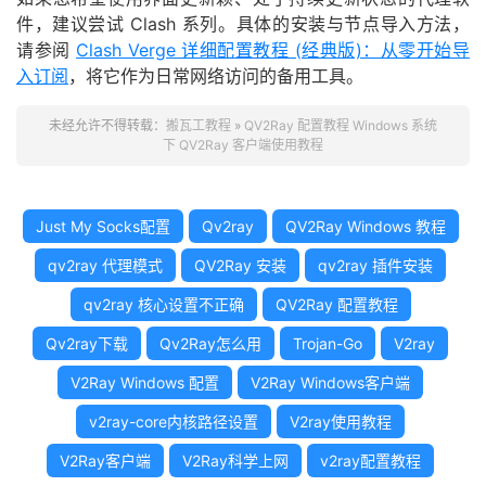
件，建议尝试 Clash 系列。具体的安装与节点导入方法，
请参阅
Clash Verge 详细配置教程 (经典版)：从零开始导
入订阅
，将它作为日常网络访问的备用工具。
未经允许不得转载：
搬瓦工教程
»
QV2Ray 配置教程 Windows 系统
下 QV2Ray 客户端使用教程
Just My Socks配置
Qv2ray
QV2Ray Windows 教程
qv2ray 代理模式
QV2Ray 安装
qv2ray 插件安装
qv2ray 核心设置不正确
QV2Ray 配置教程
Qv2ray下载
Qv2Ray怎么用
Trojan-Go
V2ray
V2Ray Windows 配置
V2Ray Windows客户端
v2ray-core内核路径设置
V2ray使用教程
V2Ray客户端
V2Ray科学上网
v2ray配置教程