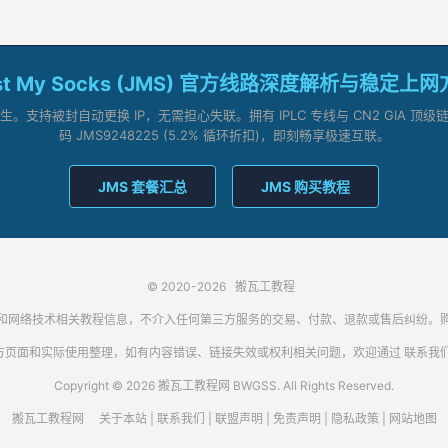
st My Socks (JMS) 官方线路深度解析与稳定上
支持被封自动更换 IP，无需担心失联。拥有 IPLC 专线与 CN2 GIA 
码 JMS9248225 (5.2% 循环折扣)，即刻畅享极速互联。
JMS 套餐汇总
JMS 购买教程
© 2020-2026
搬瓦工教程
代理客户端和网络技术相关教程信息，不介入任何第三方服务的交易、付款、退款或售后纠
方页面和实际使用整理，如有内容错误、链接失效或权利相关问题，欢迎通过
联系我
Copyright © 2026 搬瓦工教程网 BWGSS. All Rights Reserved.
搬瓦工教程网
关于本站
|
联系我们
|
联盟声明
|
免责声明
|
隐私政策
|
网站地图