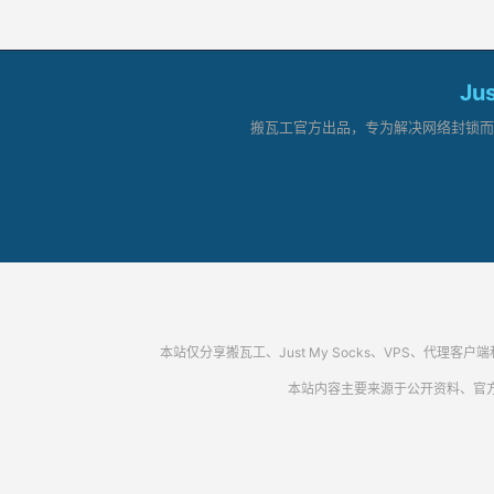
Ju
搬瓦工官方出品，专为解决网络封锁而生。
本站仅分享搬瓦工、Just My Socks、VPS、
本站内容主要来源于公开资料、官