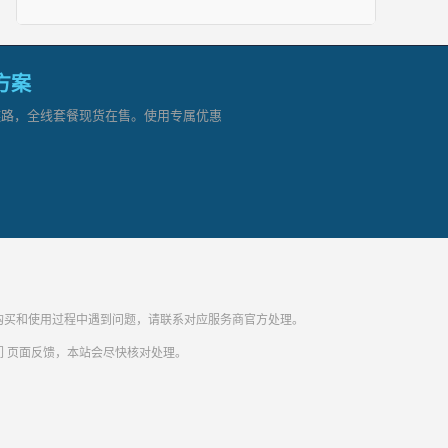
网方案
顶级链路，全线套餐现货在售。使用专属优惠
纷。购买和使用过程中遇到问题，请联系对应服务商官方处理。
们
页面反馈，本站会尽快核对处理。