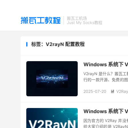
搬瓦工机场
Just My Socks教程
标签：V2rayN 配置教程
Windows 系统下 V
V2rayN 是什么？搬瓦
行的一款开源、免费的图形
直观的可视化界面（GUI）
2025-07-20
V2Ra

Windows 系统下
因为官方的 V2Ray 
给大家介绍的是 V2RayN