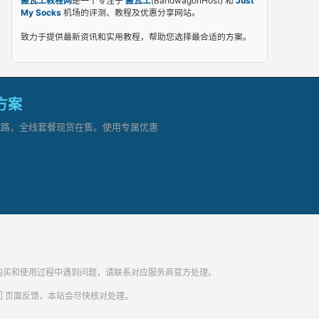
搬瓦工教程网
是一个专注于
搬瓦工
(BandwagonHost) 和
Just
My Socks
机场的评测、教程及优惠分享网站。
致力于提供最新资讯和实用教程，帮助您选择最合适的方案。
网方案
顶级链路，全线套餐现货在售。使用专属优惠
纷。购买和使用过程中遇到问题，请联系对应服务商官方处理。
们
页面反馈，本站会尽快核对处理。