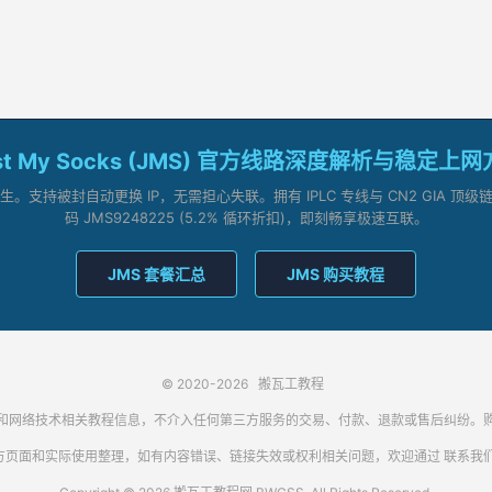
st My Socks (JMS) 官方线路深度解析与稳定上
支持被封自动更换 IP，无需担心失联。拥有 IPLC 专线与 CN2 GIA 
码 JMS9248225 (5.2% 循环折扣)，即刻畅享极速互联。
JMS 套餐汇总
JMS 购买教程
© 2020-2026
搬瓦工教程
代理客户端和网络技术相关教程信息，不介入任何第三方服务的交易、付款、退款或售后纠
方页面和实际使用整理，如有内容错误、链接失效或权利相关问题，欢迎通过
联系我