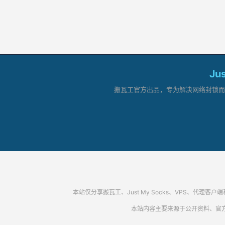
Ju
搬瓦工官方出品，专为解决网络封锁而生。
本站仅分享搬瓦工、Just My Socks、VPS、
本站内容主要来源于公开资料、官