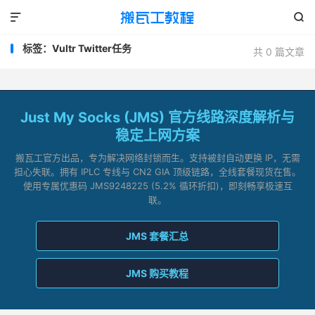


标签：Vultr Twitter任务
共 0 篇文章
Just My Socks (JMS) 官方线路深度解析与
稳定上网方案
搬瓦工官方出品，专为解决网络封锁而生。支持被封自动更换 IP，无需
担心失联。拥有 IPLC 专线与 CN2 GIA 顶级链路，全线套餐现货在售。
使用专属优惠码 JMS9248225 (5.2% 循环折扣)，即刻畅享极速互
联。
JMS 套餐汇总
JMS 购买教程